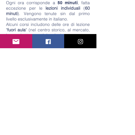
Ogni ora corrisponde a
, fatta
50 minuti
eccezione per le
lezioni individuali
(
60
minuti
). Vengono tenute sin dal primo
livello esclusivamente in italiano.
Alcuni corsi includono delle ore di lezione
"
fuori aula
" (nel centro storico, al mercato,
in una bottega artigiana) che consentono
agli studenti di interagire con i parlanti
nativi e di praticare ciò che è stato trattato
in classe.
Il primo giorno ogni studente tiene un
colloquio informale con la Responsabile
Didattica, utile a stabilire il livello più
indicato e, soprattutto, a capire le reali
esigenze del discente, affinché ogni corso
sia il più possibile "
su misura
".
Un
brindisi di benvenuto
con lo staff
di Study Programs in Italy aiuterà a creare
il clima giusto per iniziare il lavoro.