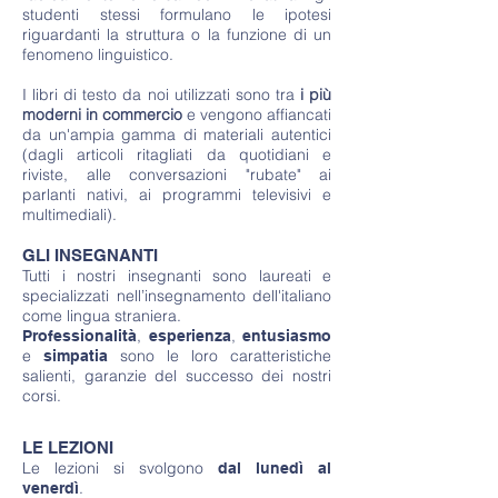
studenti stessi formulano le ipotesi
riguardanti la struttura o la funzione di un
fenomeno linguistico.
I libri di testo da noi utilizzati sono tra
i più
moderni in commercio
e vengono affiancati
da un'ampia gamma di materiali autentici
(dagli articoli ritagliati da quotidiani e
riviste, alle conversazioni "rubate" ai
parlanti nativi, ai programmi televisivi e
multimediali).
GLI INSEGNANTI
Tutti i nostri insegnanti sono laureati e
specializzati nell’insegnamento dell'italiano
come lingua straniera.
,
,
Professionalità
esperienza
entusiasmo
e
sono le loro caratteristiche
simpatia
salienti, garanzie del successo dei nostri
corsi.
LE LEZIONI
Le lezioni si svolgono
dal lunedì al
.
venerdì